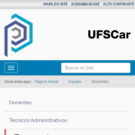
MAPA DO SITE
ACESSIBILIDADE
ALTO CONTRASTE
N
Busca
Toggle navigation
a
Busca Avançada…
v
Você está aqui:
Página Inicial
Equipe
Docentes
e
g
Docentes
a
ç
Técnicos Administrativos
ã
o