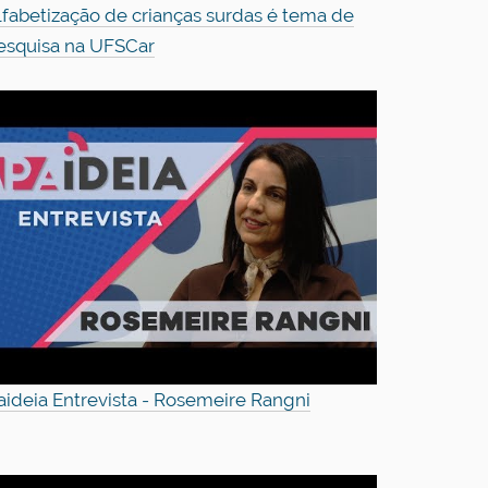
lfabetização de crianças surdas é tema de
esquisa na UFSCar
aideia Entrevista - Rosemeire Rangni