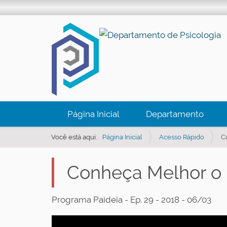
N
Página Inicial
Departamento
a
v
Você está aqui:
Página Inicial
Acesso Rápido
C
e
g
Conheça Melhor o 
a
ç
Programa Paideia - Ep. 29 - 2018 - 06/03
ã
o